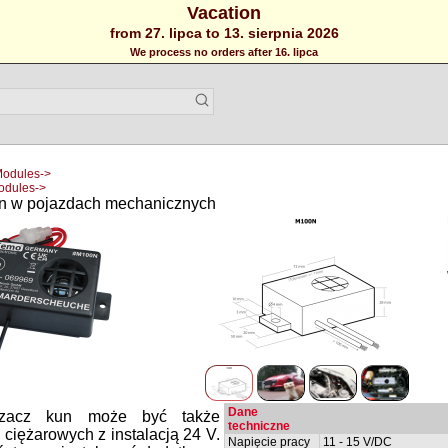
Vacation
from 27. lipca to 13. sierpnia 2026
We process no orders after 16. lipca
Modules->
Modules->
n w pojazdach mechanicznych
Dane
aszacz kun może być także
techniczne
ciężarowych z instalacją 24 V.
Napięcie pracy
11 - 15 V/DC