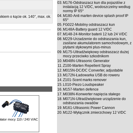
03.
M176-Odstraszacz kun dla pojazdów z
instalacją 12 V/DC, wodoszczelny według
normy IP 65*
04.
M180-Anti marten device splash proof IP
ikiem o kącie ok. 140°, max. ok.
65*
05.
FG022-Mobilny odstraszacz kun
06.
M148A-Battery guard 12 V/DC
07.
M148-24-Monitor baterii 12 lub 24 V/DC
08.
M229-Urzadzenie do odstraszania kun,
zasilane akumulatorem samochodowym, z
plytami stykowymi plus-minus
09.
M175-Ultradźwiękowy odstraszacz dużej
mocy przeciwko szkodnikom
10.
M048N-Ultrasonic Generator
11.
Z100-Marten Repellent Spray
12.
M015N-DC/DC Converter, adjustable
13.
M172N-Ładowarka USB do roweru
14.
Z101-Scent marks remover
15.
L010-Piezo Loudspeaker
16.
M157-Marten defence
17.
M038N-Konwerter napięcia stałego
18.
M071N-Ultradźwiękowe urządzenie do
odstraszania owadów
19.
M161-Ultrasonic Power Cannon
20.
M122-Wyłącznik zmierzchowy 12 V/DC
lator mocy 110 / 240 V/AC