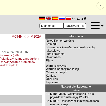
×
🗚
🗛
►
M094N ◁
▷ M102A
Informacje
Nowe Konto |
wejście
Katalogi
odstraszacz kun-Marderabwehr-cechy
jakościowe
EAN: 4024028031002
kurs lutowania
Instrukcja (pdf)
Downloads
Pytania związane z produktem
Filmy
Rozwiązywanie problemów
Widok wydruku
Warunki wysyłki
Warunki naszej transakcji
Ochrona danych
Kontakt
Über uns
Impressum
Najczęściej kupowane
- Auto
01.
M186-M186 | Odstraszacz kun dla
pojazdów z instalacją 12 V/DC
02.
M100N-Odstraszacz kun w pojazdach
mechanicznych