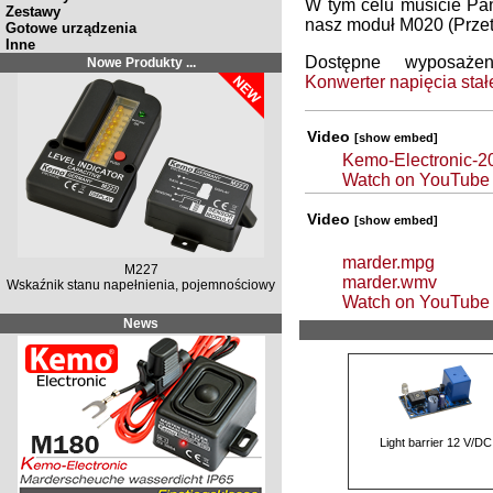
W tym celu musicie Pa
Zestawy
nasz moduł M020 (Przetw
Gotowe urządzenia
Inne
Dostępne wyposaże
Nowe Produkty ...
Konwerter napięcia sta
Video
[show embed]
Kemo-Electronic-
Watch on YouTube
Video
[show embed]
marder.mpg
M227
marder.wmv
Wskaźnik stanu napełnienia, pojemnościowy
Watch on YouTube
News
Light barrier 12 V/DC