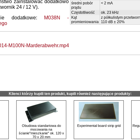
ństwo zainstalować dodatkowo
średni pobór
< 2 mA
ornik 24 / 12 V).
prądu
Częstotliwość
ok. 23 kHz
nie dodatkowe:
M038N -
Kąt
z półkulistym przetworn
promieniowania
110 dB ± 20%
łego
2014-M100N-Marderabwehr.mp4
Klienci którzy kupili ten produkt, kupili również następujące produkty:
Obudowa standartowa do
Experimental board strip grid
Regu
mocowania na
ścianie"mieszkanie" ok. 120 x
70 x 20 mm