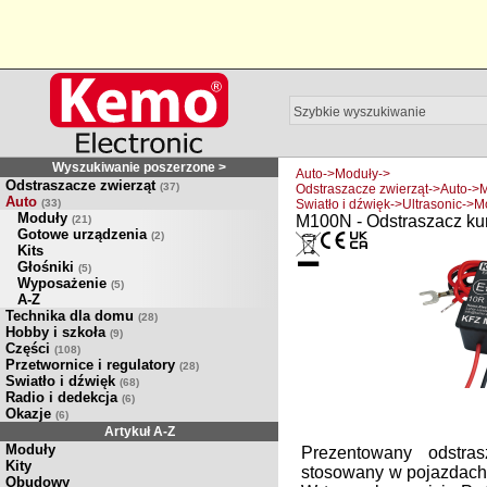
Wyszukiwanie poszerzone >
Auto->Moduły->
Odstraszacze zwierząt
(37)
Odstraszacze zwierząt->Auto->
Auto
(33)
Swiatło i dźwięk->Ultrasonic->
Moduły
M100N - Odstraszacz ku
(21)
Gotowe urządzenia
(2)
Kits
Głośniki
(5)
Wyposażenie
(5)
A-Z
Technika dla domu
(28)
Hobby i szkoła
(9)
Części
(108)
Przetwornice i regulatory
(28)
Swiatło i dźwięk
(68)
Radio i dedekcja
(6)
Okazje
(6)
Artykuł A-Z
Moduły
Prezentowany odstr
Kity
stosowany w pojazdach 
Obudowy