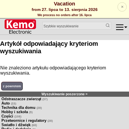
Vacation
×
from 27. lipca to 13. sierpnia 2026
We process no orders after 16. lipca
Artykół odpowiadający kryteriom
wyszukiwania
Nie znaleziono artykułu odpowiadającego kryteriom
wyszukiwania.
z powrotem
Wyszukiwanie poszerzone >
Odstraszacze zwierząt
(37)
Auto
(33)
Technika dla domu
(28)
Hobby i szkoła
(9)
Części
(108)
Przetwornice i regulatory
(28)
Swiatło i dźwięk
(68)