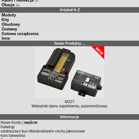
Radio i dedekcja
(6)
Okazje
(6)
Artykuł A-Z
Moduły
Kity
Obudowy
Zestawy
Gotowe urządzenia
Inne
Nowe Produkty ...
M227
Wskaźnik stanu napełnienia, pojemnościowy
Informacje
Nowe Konto |
wejście
Katalogi
odstraszacz kun-Marderabwehr-cechy jakościowe
kurs lutowania