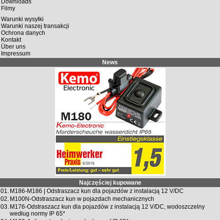
Downloads
Filmy
Warunki wysyłki
Warunki naszej transakcji
Ochrona danych
Kontakt
Über uns
Impressum
News
Najczęściej kupowane
01.
M186-M186 | Odstraszacz kun dla pojazdów z instalacją 12 V/DC
02.
M100N-Odstraszacz kun w pojazdach mechanicznych
03.
M176-Odstraszacz kun dla pojazdów z instalacją 12 V/DC, wodoszczelny
według normy IP 65*