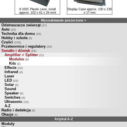
9 V/DC Plastic case, small
Display Case approx. 130 x 130
approx. 102 x 61 x 26 mml
x 17 mm
Wyszukiwanie poszerzone >
Odstraszacze zwierząt
(37)
Auto
(33)
Technika dla domu
(28)
Hobby i szkoła
(9)
Części
(108)
Przetwornice i regulatory
(28)
Swiatło i dźwięk
(68)
Amplifier + Splitter
(11)
Modules
(9)
Kits
(2)
Effects
(12)
Infrared
(4)
Laser
LED
(20)
Solar
(2)
Sound
Speaker
(5)
Switches
(4)
Ultrasonic
(10)
A-Z
Radio i dedekcja
(6)
Okazje
(6)
Artykuł A-Z
Moduły