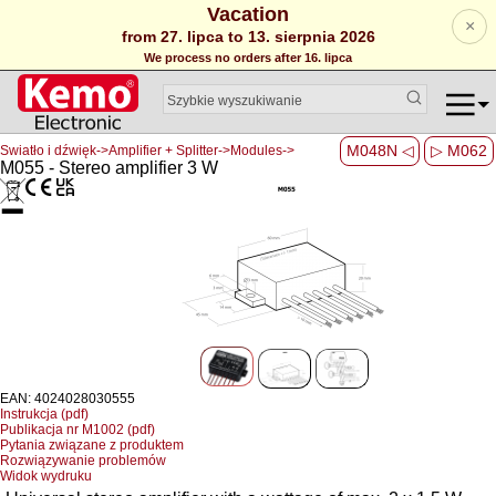
Vacation
×
from 27. lipca to 13. sierpnia 2026
We process no orders after 16. lipca
M048N ◁
▷ M062
Swiatło i dźwięk->Amplifier + Splitter->Modules->
M055 - Stereo amplifier 3 W
EAN: 4024028030555
Instrukcja (pdf)
Publikacja nr M1002 (pdf)
Pytania związane z produktem
Rozwiązywanie problemów
Widok wydruku