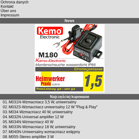
Ochrona danych
Kontakt
Über uns
Impressum
News
Najczęściej kupowane
01.
M031N-Wzmacniacz 3,5 W, uniwersalny
02.
M032S-Wzmacniacz uniwersalny 12 W "Plug & Play"
03.
M034-Wzmacniacz 40 W, uniwersalny
04.
M032N-Universal amplifier 12 W
05.
M034N-Wzmacniacz 40 W
06.
M033N-Wzmacniacz 18 W, uniwersalny
07.
M040N-Uniwersalny wzmacniacz wstępny
08.
M055-Stereo amplifier 3 W