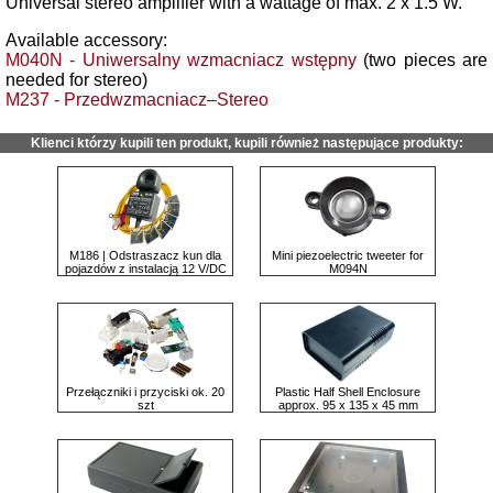
Universal stereo amplifier with a wattage of max. 2 x 1.5 W.
Available accessory:
M040N - Uniwersalny wzmacniacz wstępny
(two pieces are
needed for stereo)
M237 - Przedwzmacniacz–Stereo
Klienci którzy kupili ten produkt, kupili również następujące produkty:
M186 | Odstraszacz kun dla
Mini piezoelectric tweeter for
pojazdów z instalacją 12 V/DC
M094N
Przełączniki i przyciski ok. 20
Plastic Half Shell Enclosure
szt
approx. 95 x 135 x 45 mm