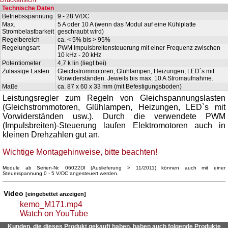
Technische Daten
Betriebsspannung
9 - 28 V/DC
Max.
5 A oder 10 A (wenn das Modul auf eine Kühlplatte
Strombelastbarkeit
geschraubt wird)
Regelbereich
ca. < 5% bis > 95%
Regelungsart
PWM Impulsbreitensteuerung mit einer Frequenz zwischen
10 kHz - 20 kHz
Potentiometer
4,7 k lin (liegt bei)
Zulässige Lasten
Gleichstrommotoren, Glühlampen, Heizungen, LED`s mit
Vorwiderständen. Jeweils bis max. 10 A Stromaufnahme.
Maße
ca. 87 x 60 x 33 mm (mit Befestigungsboden)
Leistungsregler zum Regeln von Gleichspannungslasten
(Gleichstrommotoren, Glühlampen, Heizungen, LED`s mit
Vorwiderständen usw.). Durch die verwendete PWM
(Impulsbreiten)-Steuerung laufen Elektromotoren auch in
kleinen Drehzahlen gut an.
Wichtige Montagehinweise, bitte beachten!
Module ab Serien-Nr. 06022DI (Auslieferung > 11/2011) können auch mit einer
Steuerspannung 0 - 5 V/DC angesteuert werden.
Video
[eingebettet anzeigen]
kemo_M171.mp4
Watch on YouTube
Kunden, die dieses Produkt gekauft haben, haben auch folgende Produkte