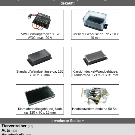
gekauft:
PWM Leistungsregler 9 - 28
Klarsicht Gehäuse ca. 72 x 50 x
V/DC, max. 20 A
40 mm
Standard Wandgehäuse ca. 120
Klarsichtdeckel-Wandgehäuse,
x 70 x 35 mm
Standard ca. 121 x 71 x 31 mm
Klarsichtdeckelgehäuse, flach
Hochlastwiderstände ca 50 Stk.
ca. 120 x 70 x 15 mm
erweiterte Suche >
Tiervertreiber
(37)
Auto
(33)
Haustechnik