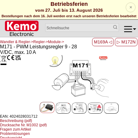
Betriebsferien
×
vom 27. Juli bis 13. August 2026
Bestellungen nach dem 16. Juli werden erst nach unseren Betriebsferien bearbeitet
M169A ◁
▷ M172N
Wandler & Regler->Regler->Module->
M171 - PWM Leistungsregler 9 - 28
V/DC, max. 10 A
EAN: 4024028031712
Beschreibung (pdf)
Drucksache Nr. M1002 (pdf)
Fragen zum Artikel
Problemlösungen
Druckansicht