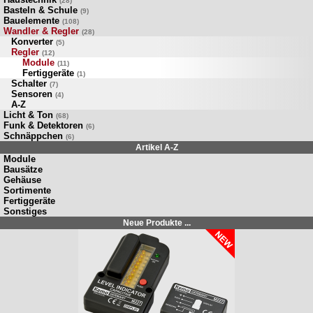
(28)
Basteln & Schule
(9)
Bauelemente
(108)
Wandler & Regler
(28)
Konverter
(5)
Regler
(12)
Module
(11)
Fertiggeräte
(1)
Schalter
(7)
Sensoren
(4)
A-Z
Licht & Ton
(68)
Funk & Detektoren
(6)
Schnäppchen
(6)
Artikel A-Z
Module
Bausätze
Gehäuse
Sortimente
Fertiggeräte
Sonstiges
Neue Produkte ...