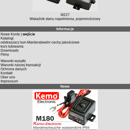
M227
Wskaźnik stanu napełnienia, pojemnościowy
Informacje
Nowe Konto |
wejście
Katalogi
odstraszacz kun-Marderabwehr-cechy jakościowe
kurs lutowania
Downloads
Filmy
Warunki wysyłki
Warunki naszej transakcji
Ochrona danych
Kontakt
Über uns
Impressum
News