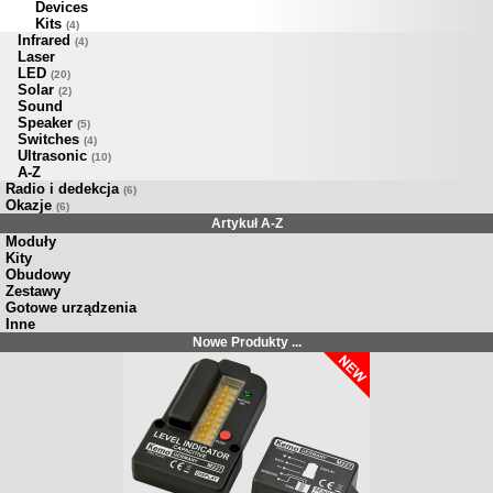
Devices
Kits
(4)
Infrared
(4)
Laser
LED
(20)
Solar
(2)
Sound
Speaker
(5)
Switches
(4)
Ultrasonic
(10)
A-Z
Radio i dedekcja
(6)
Okazje
(6)
Artykuł A-Z
Moduły
Kity
Obudowy
Zestawy
Gotowe urządzenia
Inne
Nowe Produkty ...