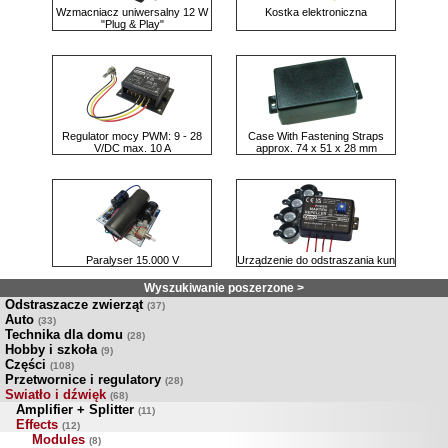
Wzmacniacz uniwersalny 12 W
Kostka elektroniczna
"Plug & Play"
Regulator mocy PWM: 9 - 28
Case With Fastening Straps
V/DC max. 10 A
approx. 74 x 51 x 28 mm
Paralyser 15.000 V
Urządzenie do odstraszania kun
Wyszukiwanie poszerzone >
Odstraszacze zwierząt
(37)
Auto
(33)
Technika dla domu
(28)
Hobby i szkoła
(9)
Części
(108)
Przetwornice i regulatory
(28)
Swiatło i dźwięk
(68)
Amplifier + Splitter
(11)
Effects
(12)
Modules
(8)