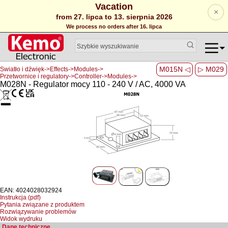
Vacation
×
from 27. lipca to 13. sierpnia 2026
We process no orders after 16. lipca
M015N ◁
▷ M029
Swiatło i dźwięk->Effects->Modules->
Przetwornice i regulatory->Controller->Modules->
M028N - Regulator mocy 110 - 240 V / AC, 4000 VA
EAN: 4024028032924
Instrukcja (pdf)
Pytania związane z produktem
Rozwiązywanie problemów
Widok wydruku
Dane techniczne