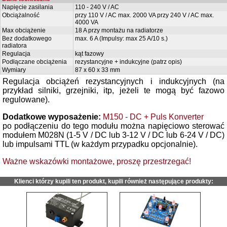
Napięcie zasilania
110 - 240 V / AC
Obciążalność
przy 110 V / AC max. 2000 VA przy 240 V / AC max.
4000 VA
Max obciążenie
18 A przy montażu na radiatorze
Bez dodatkowego
max. 6 A (Impulsy: max 25 A/10 s.)
radiatora
Regulacja
kąt fazowy
Podłączane obciążenia
rezystancyjne + indukcyjne (patrz opis)
Wymiary
87 x 60 x 33 mm
Regulacja obciążeń rezystancyjnych i indukcyjnych (na
przykład silniki, grzejniki, itp, jeżeli te mogą być fazowo
regulowane).
Dodatkowe wyposażenie:
M150 - DC + Puls Konverter
po podłączeniu do tego modułu można napięciowo sterować
modułem M028N (1-5 V / DC lub 3-12 V / DC lub 6-24 V / DC)
lub impulsami TTL (w każdym przypadku opcjonalnie).
Ważne wskazówki montażowe, proszę przestrzegać!
Klienci którzy kupili ten produkt, kupili również następujące produkty: