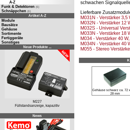
A-Z
schwachen Signalquelle 
Funk & Detektoren
(6)
Schnäppchen
(6)
Lieferbare Zusatzmodul
Artikel A-Z
M031N - Verstärker 3,5 
Module
M032N - Verstärker 12 W
Bausätze
M032S - Universal Verst
Gehäuse
M033N - Verstärker 18 W
Sortimente
Fertiggeräte
M034 - Verstärker 40 W,
Sonstiges
M034N - Verstärker 40 
Neue Produkte ...
M055 - Stereo Verstärk
K
Gehäuse schwarz ca. 72 x
28 mm
M227
Füllstandsanzeige, kapazitiv
News