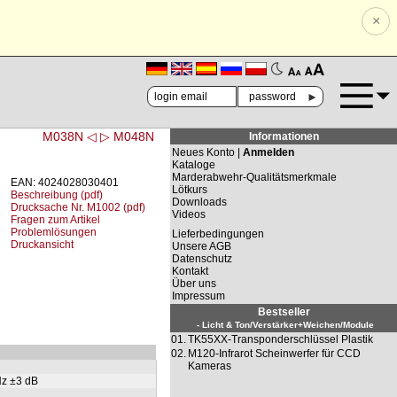
×
🗚
🗛
►
M038N ◁
▷ M048N
Informationen
Neues Konto |
Anmelden
Kataloge
Marderabwehr-Qualitätsmerkmale
EAN: 4024028030401
Lötkurs
Beschreibung (pdf)
Downloads
Drucksache Nr. M1002 (pdf)
Videos
Fragen zum Artikel
Problemlösungen
Lieferbedingungen
Druckansicht
Unsere AGB
Datenschutz
Kontakt
Über uns
Impressum
Bestseller
- Licht & Ton/Verstärker+Weichen/Module
01.
TK55XX-Transponderschlüssel Plastik
02.
M120-Infrarot Scheinwerfer für CCD
Kameras
Hz ±3 dB