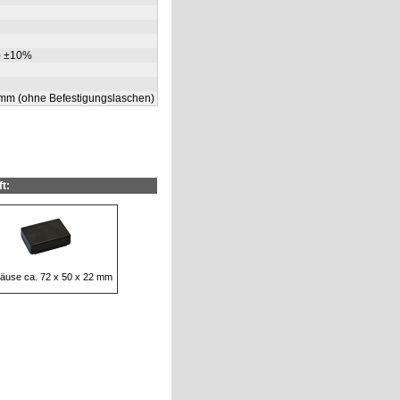
x) ±10%
5 mm (ohne Befestigungslaschen)
t:
äuse ca. 72 x 50 x 22 mm