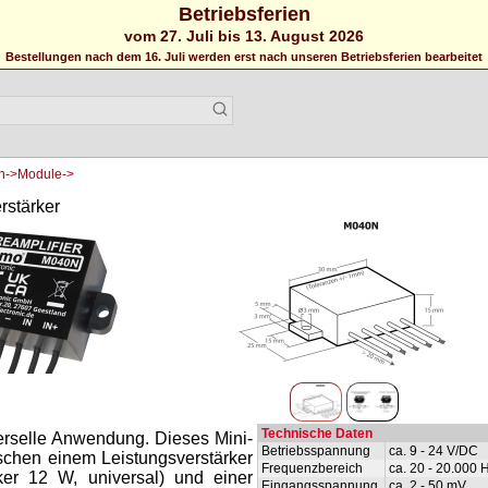
Betriebsferien
vom 27. Juli bis 13. August 2026
Bestellungen nach dem 16. Juli werden erst nach unseren Betriebsferien bearbeitet
en->Module->
rstärker
Technische Daten
erselle Anwendung. Dieses Mini-
Betriebsspannung
ca. 9 - 24 V/DC
schen einem Leistungsverstärker
Frequenzbereich
ca. 20 - 20.000 
ker 12 W, universal) und einer
Eingangsspannung
ca. 2 - 50 mV