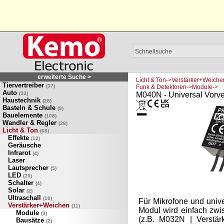
erweiterte Suche >
Licht & Ton->Verstärker+Weich
Tiervertreiber
(37)
Funk & Detektoren->Module->
Auto
(33)
M040N - Universal Vorve
Haustechnik
(28)
Basteln & Schule
(9)
Bauelemente
(108)
Wandler & Regler
(28)
Licht & Ton
(68)
Effekte
(12)
Geräusche
Infrarot
(4)
Laser
Lautsprecher
(5)
LED
(20)
Schalter
(4)
Solar
(2)
Ultraschall
(10)
Für Mikrofone und univ
Verstärker+Weichen
(11)
Modul wird einfach zwi
Module
(9)
(z.B. M032N | Verstär
Bausätze
(2)