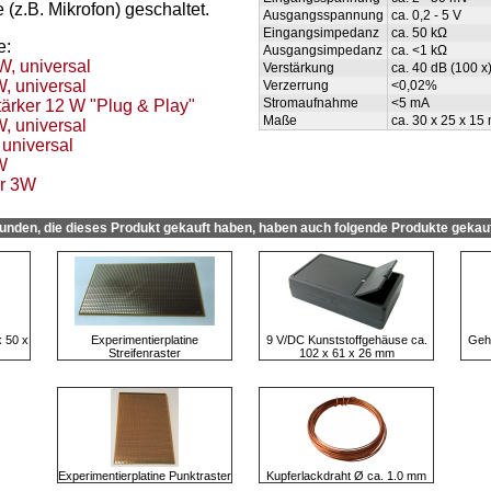
(z.B. Mikrofon) geschaltet.
Ausgangsspannung
ca. 0,2 - 5 V
Eingangsimpedanz
ca. 50 kΩ
e:
Ausgangsimpedanz
ca. <1 kΩ
W, universal
Verstärkung
ca. 40 dB (100 
, universal
Verzerrung
<0,02%
Stromaufnahme
<5 mA
ärker 12 W "Plug & Play"
Maße
ca. 30 x 25 x 1
, universal
 universal
W
er 3W
unden, die dieses Produkt gekauft haben, haben auch folgende Produkte gekauf
 50 x
Experimentierplatine
9 V/DC Kunststoffgehäuse ca.
Geh
Streifenraster
102 x 61 x 26 mm
Experimentierplatine Punktraster
Kupferlackdraht Ø ca. 1.0 mm