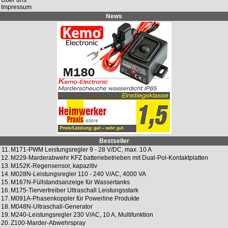
Über uns
Impressum
News
Bestseller
11.
M171-PWM Leistungsregler 9 - 28 V/DC, max. 10 A
12.
M229-Marderabwehr KFZ batteriebetrieben mit Dual-Pol-Kontaktplatten
13.
M152K-Regensensor, kapazitiv
14.
M028N-Leistungsregler 110 - 240 V/AC, 4000 VA
15.
M167N-Füllstandsanzeige für Wassertanks
16.
M175-Tiervertreiber Ultraschall Leistungsstark
17.
M091A-Phasenkoppler für Powerline Produkte
18.
M048N-Ultraschall-Generator
19.
M240-Leistungsregler 230 V/AC, 10 A, Multifunktion
20.
Z100-Marder-Abwehrspray