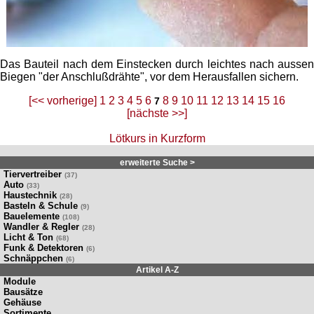
Das Bauteil nach dem Einstecken durch leichtes nach aussen
Biegen "der Anschlußdrähte", vor dem Herausfallen sichern.
[<< vorherige]
1
2
3
4
5
6
8
9
10
11
12
13
14
15
16
7
[nächste >>]
Lötkurs in Kurzform
erweiterte Suche >
Tiervertreiber
(37)
Auto
(33)
Haustechnik
(28)
Basteln & Schule
(9)
Bauelemente
(108)
Wandler & Regler
(28)
Licht & Ton
(68)
Funk & Detektoren
(6)
Schnäppchen
(6)
Artikel A-Z
Module
Bausätze
Gehäuse
Sortimente