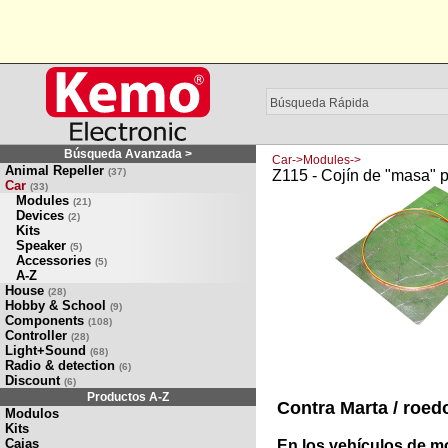
Búsqueda Avanzada >
Car->Modules->
Animal Repeller
(37)
Z115 - Cojín de "masa" p
Car
(33)
Modules
(21)
Devices
(2)
Kits
Speaker
(5)
Accessories
(5)
A-Z
House
(28)
Hobby & School
(9)
Components
(108)
Controller
(28)
Light+Sound
(68)
Radio & detection
(6)
Discount
(6)
Productos A-Z
Contra Marta / roedo
Modulos
Kits
Cajas
En los vehículos de m