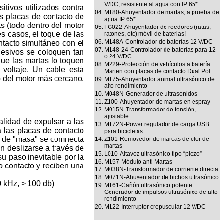
V/DC, resistente al agua con IP 65*
tivos utilizados contra
04.
M180-Ahuyentador de martas, a prueba de
as placas de contacto de
agua IP 65*
as (todo dentro del motor
05.
FG022-Ahuyentador de roedores (ratas,
s casos, el toque de las
ratones, etc) móvil de baterias!
06.
M148A-Controlador de baterías 12 V/DC
ntacto simultáneo con el
07.
M148-24-Controlador de baterías para 12
hesivos se coloquen tan
o 24 V/DC
que las martas lo toquen
08.
M229-Protección de vehículos a batería
voltaje. Un cable está
Marten con placas de contacto Dual Pol
o del motor más cercano.
09.
M175-Ahuyentador animal ultrasónico de
alto rendimiento
10.
M048N-Generador de ultrasonidos
11.
Z100-Ahuyentador de martas en espray
12.
M015N-Transformador de tensión,
ajustable
alidad de expulsar a las
13.
M172N-Power regulador de carga USB
a las placas de contacto
para bicicletas
lla de "masa" se comnecta
14.
Z101-Removedor de marcas de olor de
martas
an deslizarse a través de
15.
L010-Altavoz ultrasónico tipo “piezo”
su paso inevitable por la
16.
M157-Módulo anti Martas
to contacto y reciben una
17.
M038N-Transformador de corriente directa
18.
M071N-Ahuyentador de bichos ultrasónico
0 kHz, > 100 db).
19.
M161-Cañón ultrasónico potente
Generador de impulsos ultrasónico de alto
rendimiento
20.
M122-Interruptor crepuscular 12 V/DC