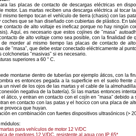
ara las placas de contacto de descargas eléctricas en disposi
e motor. Las martas reciben una descarga eléctrica al tocar l
al mismo tiempo tocan el vehículo de tierra (chasis) con las pat
 coches que se han diseñado con cubiertas de plástico. En tale
e contacto de alto voltaje es ineficaz porque no hay ningún co
asis). Aquí, es necesario que estos cojínes de "masa" autoad
contacto de alto voltaje como sea posible, con la finalidad de 
 de morder al mismo tiempo las placas de contacto de alto 
ma de "masa", que debe estar conectado eléctricamente al punt
s colchonetas "masivas" si es necesario.
turas superiores a 60 ° C.
ede montarse dentro de tuberías por ejemplo áticos, con la fin
ombra es entonces pegada a la superficie en el suelo frente 
a un nivel de los ojos de las martas y el cable de la almohadi
(conexión negativa de la batería). Si las martas entonces intent
el ático, y entran en contacto con el cojín en "masa" debido a 
tran en contacto con las patas y el hocico con una placa de al
que provoca que huyan.
ción en combinación con fuertes dispositivos ultrasónicos (> 2
 módulos:
martas para vehículos de motor 12 V/DC
ica de roedores 12 V/DC, resistente al agua con IP 65*