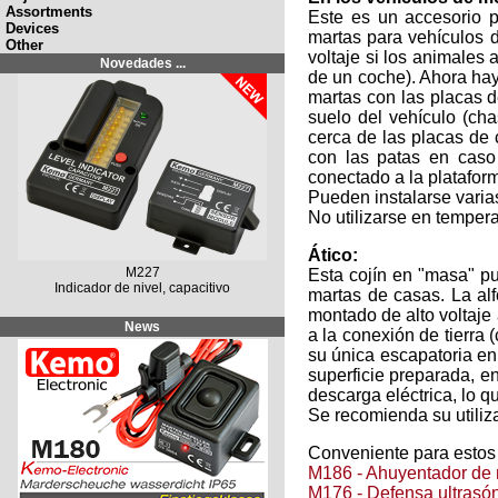
Assortments
Este es un accesorio p
Devices
martas para vehículos d
Other
voltaje si los animales 
Novedades ...
de un coche). Ahora hay
martas con las placas d
suelo del vehículo (ch
cerca de las placas de 
con las patas en caso
conectado a la platafor
Pueden instalarse varia
No utilizarse en tempera
Ático:
M227
Esta cojín en "masa" pu
Indicador de nivel, capacitivo
martas de casas. La alf
montado de alto voltaje 
News
a la conexión de tierra 
su única escapatoria en 
superficie preparada, en
descarga eléctrica, lo 
Se recomienda su utiliza
Conveniente para estos
M186 - Ahuyentador de 
M176 - Defensa ultrasón