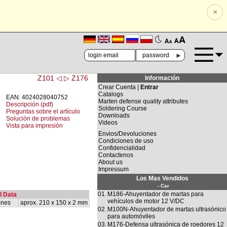
×
🗚
🗛
►
Z101 ◁
▷ Z176
Información
Crear Cuenta |
Entrar
Catalogs
EAN: 4024028040752
Marten defense quality attributes
Descripción (pdf)
Soldering Course
Preguntas sobre el artículo
Downloads
Solución de problemas
Videos
Vista para impresión
Envios/Devoluciones
Condiciones de uso
Confidencialidad
Contactenos
About us
Impressum
Los Mas Vendidos
- Car
01.
M186-Ahuyentador de martas para
l Data
vehículos de motor 12 V/DC
ones
aprox. 210 x 150 x 2 mm
02.
M100N-Ahuyentador de martas ultrasónico
para automóviles
03.
M176-Defensa ultrasónica de roedores 12