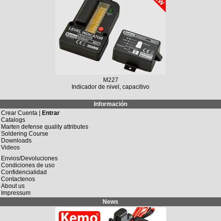
M227
Indicador de nivel, capacitivo
Información
Crear Cuenta |
Entrar
Catalogs
Marten defense quality attributes
Soldering Course
Downloads
Videos
Envios/Devoluciones
Condiciones de uso
Confidencialidad
Contactenos
About us
Impressum
News