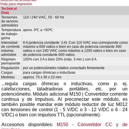
Vista para impresión
Technical
Data
Tensiones
110 / 240 V/AC, 50 - 60 Hz
de servicio
admisibles
Temperatura
aprox. 0ºC a +50ºC
de trabajo-
gama
Intensidad
6 A (potencia constante: 3 A) :Con 110 V/AC eso corresponde como
de corriente
máximo a 600 vatios o bien en caso de potencia constante 300
máxima
vatios o con 240 V/AC como máximo a 1200 vatios o bien en caso
admisible
de potencia constante 600 vatios.
Régimen
100% con 3 A o bien 20% (máx. 3 min.) con 6 A
permanente
Regulación
por un potenciómetro rotativo conectado firmemente
Cargas
para cargas óhmicas o inductivas
Medidas
approx. 70 x 36 x 23 mm
...regula cargas óhmicas o inductivas, como p. ej.
calefacciones, taladradoras portátiles, etc. por un
potenciómetro. Módulo adicional M150 | Convertidor corriente
continua y de impulsos. Al preconectar este módulo, es
también posible mandar este módulo reductor de luz M012
con tensiones de control (1 - 5 V/DC o 3 - 12 V/DC o 6 - 24
V/DC) o bien con impulsos TTL (opcionalmente).
Accesorios disponibles:
M150 - Convertidor CC y de