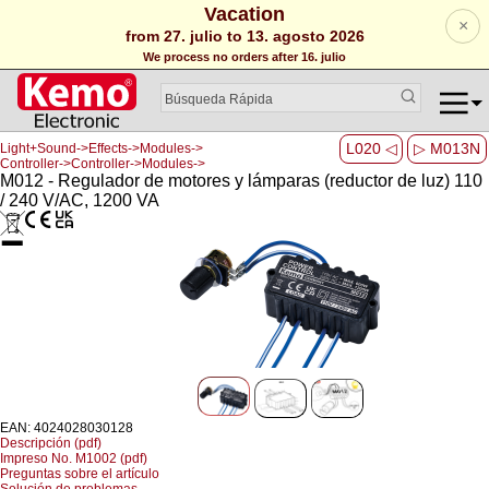
Vacation
×
from 27. julio to 13. agosto 2026
We process no orders after 16. julio
L020 ◁
▷ M013N
Light+Sound->Effects->Modules->
Controller->Controller->Modules->
M012 - Regulador de motores y lámparas (reductor de luz) 110
/ 240 V/AC, 1200 VA
EAN: 4024028030128
Descripción (pdf)
Impreso No. M1002 (pdf)
Preguntas sobre el artículo
Solución de problemas