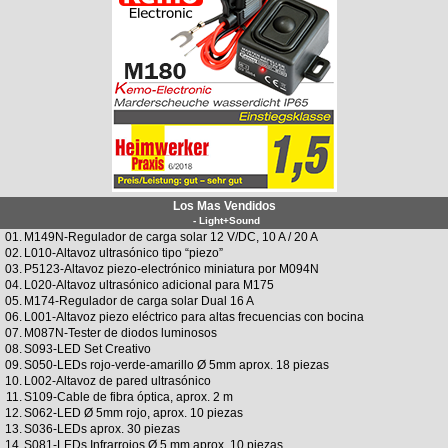
Los Mas Vendidos
- Light+Sound
01.
M149N-Regulador de carga solar 12 V/DC, 10 A / 20 A
02.
L010-Altavoz ultrasónico tipo “piezo”
03.
P5123-Altavoz piezo-electrónico miniatura por M094N
04.
L020-Altavoz ultrasónico adicional para M175
05.
M174-Regulador de carga solar Dual 16 A
06.
L001-Altavoz piezo eléctrico para altas frecuencias con bocina
07.
M087N-Tester de diodos luminosos
08.
S093-LED Set Creativo
09.
S050-LEDs rojo-verde-amarillo Ø 5mm aprox. 18 piezas
10.
L002-Altavoz de pared ultrasónico
11.
S109-Cable de fibra óptica, aprox. 2 m
12.
S062-LED Ø 5mm rojo, aprox. 10 piezas
13.
S036-LEDs aprox. 30 piezas
14.
S081-LEDs Infrarrojos Ø 5 mm aprox. 10 piezas