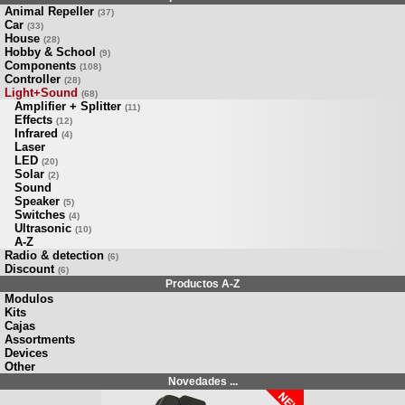
Animal Repeller
(37)
Car
(33)
House
(28)
Hobby & School
(9)
Components
(108)
Controller
(28)
Light+Sound
(68)
Amplifier + Splitter
(11)
Effects
(12)
Infrared
(4)
Laser
LED
(20)
Solar
(2)
Sound
Speaker
(5)
Switches
(4)
Ultrasonic
(10)
A-Z
Radio & detection
(6)
Discount
(6)
Productos A-Z
Modulos
Kits
Cajas
Assortments
Devices
Other
Novedades ...